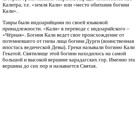
Калитра, т.е. «земля Кали» или «место обитания богини
Кали».
Тавры были индоарийцами по своей языковой
принадлежности. «Кали» в переводе с индоарийского –
«Чёрная». Богиня Кали ведет свое происхождение от
потемневшего от гнева лица богини Дурги (воинственная
ипостась ведической Девы). Греки называли богиню Кали
Гекатой. Святилище этой богини находилось на самой
большой и высокой вершине карадагских гор. Именно эта
вершина до сих пор и называется Святая.