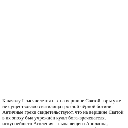
К началу I тысячелетия н.э. на вершине Святой горы уже
не существовало святилища грозной чёрной богини.
Античные греки свидетельствуют, что на вершине Святой
в их эпоху был учреждён культ бога-врачевателя,
искуснейшего Асклепия – сына вещего Аполлона,