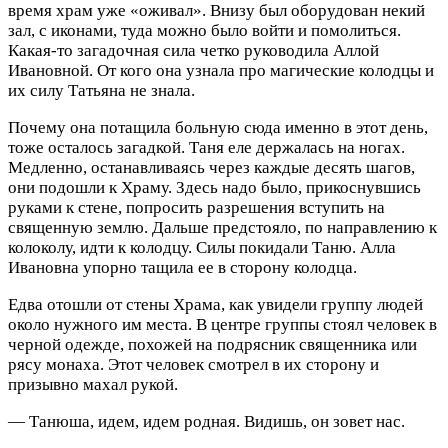
время храм уже «оживал». Внизу был оборудован некий
зал, с иконами, туда можно было войти и помолиться.
Какая-то загадочная сила четко руководила Аллой
Ивановной. От кого она узнала про магические колодцы и
их силу Татьяна не знала.
Почему она потащила больную сюда именно в этот день,
тоже осталось загадкой. Таня еле держалась на ногах.
Медленно, останавливаясь через каждые десять шагов,
они подошли к Храму. Здесь надо было, прикоснувшись
руками к стене, попросить разрешения вступить на
священную землю. Дальше предстояло, по направлению к
колоколу, идти к колодцу. Силы покидали Таню. Алла
Ивановна упорно тащила ее в сторону колодца.
Едва отошли от стены Храма, как увидели группу людей
около нужного им места. В центре группы стоял человек в
черной одежде, похожей на подрясник священника или
рясу монаха. Этот человек смотрел в их сторону и
призывно махал рукой.
— Танюша, идем, идем родная. Видишь, он зовет нас.