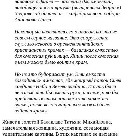
началось с фиала — бассейна для омовений,
находящегося в атриуме (внутреннем дворике)
Уваровской базилики — кафедрального собора
Апостола Павла.
Некоторые называют его октагон, но это не
совсем верное название. Это сооружение
служило некогда в древневизантийских
христианских храмах — базиликах емкостью
для омовения рук и лица. Лишь после омовения
в нем можно было войти в храм.
Но не это будоражит ум. Эти емкости
возводились в местах, где мощный поток Силы
соединял Небо и Землю воедино. И суть была
не в том, что бы омыть руки, а в том, что бы
пребывать в этом потоке хоть какое-то
время, после чего очищенным можно было
войти в храм».
Живет в золотой Балаклаве Татьяна Михайловна,
замечательная женщина, художник, создающая
удивительные картины. В этих картинах ее дыхание