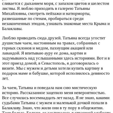
сливается с дыханием моря, с запахом цветов и шелестом
листвы. Я люблю приходить в галерею Татьяны
Михайловны, смотреть пейзажи и натюрморты,
развешанные по стенам, пробираться среди
незаконченных этюдов, узнавать знакомые места Крыма и
Балаклавы.
Люблю приводить сюда друзей. Татьяна всегда угостит
душистым чаем, настоянным на травах, собранных с
горных склонов и медом, пахнущим акацией или
лавандой. Я впитываю ауру ее дома, картин и
задумываюсь над услышанными здесь историями. Вот и в
этот приезд домой, в Севастополь, я договорилась о
визите. Мы с мужем и детьми хотели купить картину в
подарок маме и бабушке, которой исполнилось девяносто
лет.
За чаем, Татьяна и поведала нам сию мистическую
историю. Рассказанное зацепило меня невероятностью.
Все случилась восемнадцать лет назад. Я не знаю, какими
судьбами Татьяна с мужем и маленькой дочкой попали в
Балаклаву. Знаю, что жили они в ту пору в общежитии.
Таня болела. Болезнь ее заключалась в страшной слабости