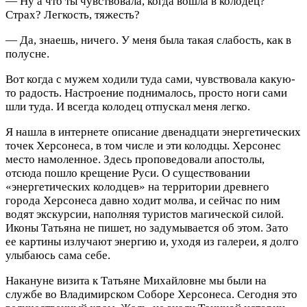
— Ну а что ты чувствовала, когда вошла в колодец?
Страх? Легкость, тяжесть?
— Да, знаешь, ничего. У меня была такая слабость, как в
полусне.
Вот когда с мужем ходили туда сами, чувствовала какую-
то радость. Настроение поднималось, просто ноги сами
шли туда. И всегда колодец отпускал меня легко.
Я нашла в интернете описание двенадцати энергетических
точек Херсонеса, в том числе и эти колодцы. Херсонес
место намоленное. Здесь проповедовали апостолы,
отсюда пошло крещение Руси. О существовании
«энергетических колодцев» на территории древнего
города Херсонеса давно ходит молва, и сейчас по ним
водят экскурсии, наполняя туристов магической силой.
Иконы Татьяна не пишет, но задумывается об этом. Зато
ее картины излучают энергию и, уходя из галереи, я долго
улыбаюсь сама себе.
Накануне визита к Татьяне Михайловне мы были на
службе во Владимирском Соборе Херсонеса. Сегодня это