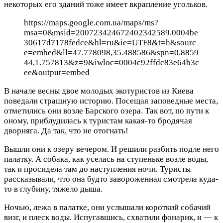
некоторых его зданий тоже имеет вкрапление угольков.
https://maps.google.com.ua/maps/ms?
msa=0&msid=200723424672402342589.0004be
30617d7178fedce&hl=ru&ie=UTF8&t=h&sourc
e=embed&ll=47.778098,35.488586&spn=0.8859
44,1.757813&z=9&iwloc=0004c92ffdc83e64b3c
ee&output=embed
В начале весны двое молодых экотуристов из Киева
поведали страшную историю. Посещая заповедные места,
отметились они возле Барского озера. Так вот, по пути к
оному, приблудилась к туристам какая-то бродячая
дворняга. Да так, что не отогнать!
Вышли они к озеру вечером. И решили разбить подле него
палатку. А собака, как уселась на ступеньке возле воды,
так и просидела там до наступления ночи. Туристы
рассказывали, что она будто завороженная смотрела куда-
то в глубину, тяжело дыша.
Ночью, лежа в палатке, они услышали короткий собачий
визг, и плеск воды. Испугавшись, схватили фонарик, и — к