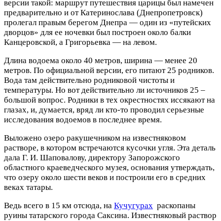
версии такой: маршрут путешествия царицы был намечен
предварительно и от Катеринослава (Днепропетровск)
пролегал правым берегом Днепра — один из «путейских
дворцов» для ее ночевки был построен около балки
Канцеровской, а Григорьевка — на левом.
Длина водоема около 40 метров, ширина — менее 20
метров. По официальной версии, его питают 25 родников.
Вода там действительно родниковой чистоты и
температуры. Но вот действительно ли источников 25 –
большой вопрос. Родники в тех окрестностях иссякают на
глазах, и, думается, вряд ли кто-то проводил серьезные
исследования водоемов в последнее время.
Выложено озеро ракушечником на известняковом
растворе, в котором встречаются кусочки угля. Эта деталь
дала Г. И. Шаповалову, директору Запорожского
областного краеведческого музея, основания утверждать,
что озеру около шести веков и построили его в средних
веках татары.
Ведь всего в 15 км отсюда, на
Кучугурах
раскопаны
руины татарского города Саксина. Известняковый раствор