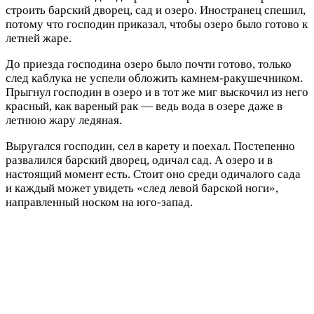
строить барский дворец, сад и озеро. Иностранец спешил,
потому что господин приказал, чтобы озеро было готово к
летней жаре.
До приезда господина озеро было почти готово, только
след каблука не успели обложить камнем-ракушечником.
Прыгнул господин в озеро и в тот же миг выскочил из него
красный, как вареный рак — ведь вода в озере даже в
летнюю жару ледяная.
Выругался господин, сел в карету и поехал. Постепенно
развалился барский дворец, одичал сад. А озеро и в
настоящий момент есть. Стоит оно среди одичалого сада
и каждый может увидеть «след левой барской ноги»,
направленный носком на юго-запад.