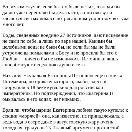
Во всяком случае, если бы это было не так, то люди бы
давно уже перестали бы делать это, а они плывут и
касаются святых ликов с потрясающим упорством вот уже
много лет.
Воды, сведенных воедино 27 источников, дают исцеление
не сами по себе, а лишь по вере нашей. Какими бы
целебными воды не были бы, но если бы мы не были
устремлены помыслами к Богу и не просили бы его о
Любви — ничего бы не изменилось. Источники лишь
способствуют исцелению души и тела.
Название «купальня Екатерины II» пошло еще от князя
Потемкина, по приказу которого, якобы, здесь и
соорудили в 18 веке купальню для российской
императрицы. Но подтверждений, что Екатерина II
омывалась в его водах, нет никаких.
Вряд ли, чтобы царица Екатерина любила такую купель: к
секции «моржей» она, как известно, не принадлежала, а
ведь вода в озере даже в августовскую жару очень
холодная, градусов 13. Главный аргумент против этой