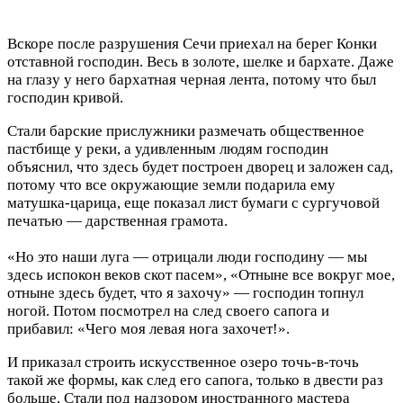
Вскоре после разрушения Сечи приехал на берег Конки
отставной господин. Весь в золоте, шелке и бархате. Даже
на глазу у него бархатная черная лента, потому что был
господин кривой.
Стали барские прислужники размечать общественное
пастбище у реки, а удивленным людям господин
объяснил, что здесь будет построен дворец и заложен сад,
потому что все окружающие земли подарила ему
матушка-царица, еще показал лист бумаги с сургучовой
печатью — дарственная грамота.
«Но это наши луга — отрицали люди господину — мы
здесь испокон веков скот пасем», «Отныне все вокруг мое,
отныне здесь будет, что я захочу» — господин топнул
ногой. Потом посмотрел на след своего сапога и
прибавил: «Чего моя левая нога захочет!».
И приказал строить искусственное озеро точь-в-точь
такой же формы, как след его сапога, только в двести раз
больше. Стали под надзором иностранного мастера