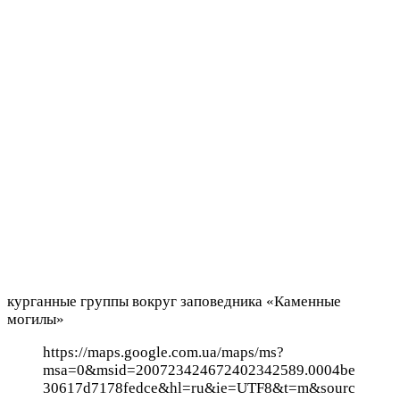
курганные группы вокруг заповедника «Каменные
могилы»
https://maps.google.com.ua/maps/ms?
msa=0&msid=200723424672402342589.0004be
30617d7178fedce&hl=ru&ie=UTF8&t=m&sourc