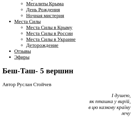
Мегалиты Крыма
День Рождения
Ночная мистерия
Места Силы
Места Силы в Крыму
Места Силы в России
Места Силы в Украине
Деторождение
Отзывы
Эфиры
Беш-Таш- 5 вершин
Автор
Руслан Стойчев
І душею,
як пташка у вирій,
в цю казкову країну
лечу