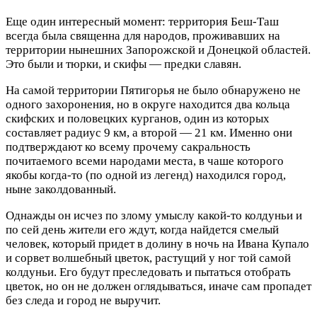
Еще один интересный момент: территория Беш-Таш
всегда была священна для народов, проживавших на
территории нынешних Запорожской и Донецкой областей.
Это были и тюрки, и скифы — предки славян.
На самой территории Пятигорья не было обнаружено не
одного захоронения, но в округе находится два кольца
скифских и половецких курганов, один из которых
составляет радиус 9 км, а второй — 21 км. Именно они
подтверждают ко всему прочему сакральность
почитаемого всеми народами места, в чаше которого
якобы когда-то (по одной из легенд) находился город,
ныне заколдованный.
Однажды он исчез по злому умыслу какой-то колдуньи и
по сей день жители его ждут, когда найдется смелый
человек, который придет в долину в ночь на Ивана Купало
и сорвет волшебный цветок, растущий у ног той самой
колдуньи. Его будут преследовать и пытаться отобрать
цветок, но он не должен оглядываться, иначе сам пропадет
без следа и город не выручит.